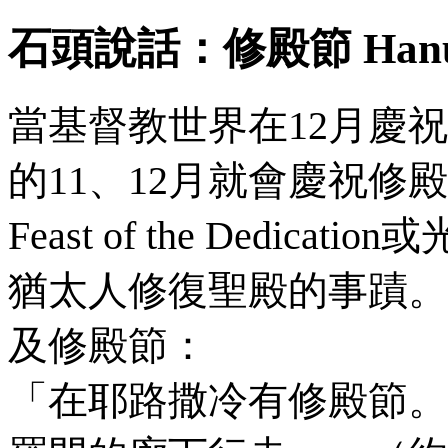
石頭說話：修殿節
Han
當基督教世界在
12
月慶祝
的
11
、
12
月就會慶祝修
Feast of the Dedication
或
猶太人修復聖殿的事蹟。
及修殿節：
「在耶路撒冷有修殿節。