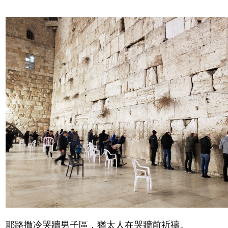
耶路撒冷哭牆男子區，猶太人在哭牆前祈禱。