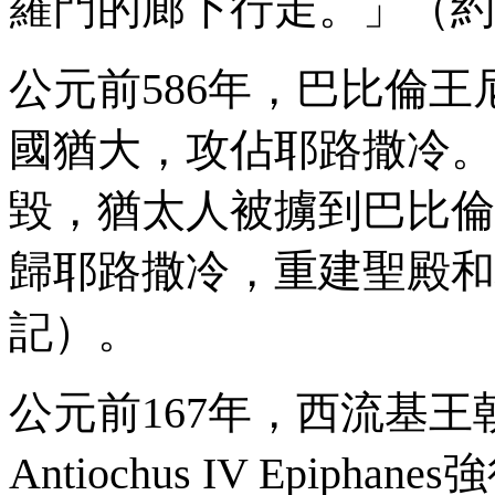
羅門的廊下行走。」（約
公元前
586
年，巴比倫王
國猶大，攻佔耶路撒冷。
毀，猶太人被擄到巴比倫
歸耶路撒冷，重建聖殿和
記）。
公元前
167
年，西流基王
Antiochus IV Epiphanes
強