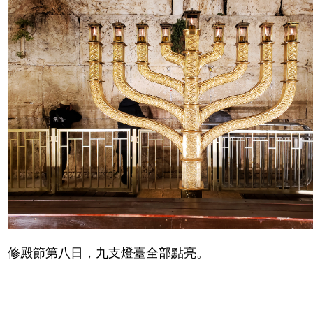
修殿節第八日，九支燈臺全部點亮。