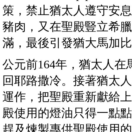
策，禁止猶太人遵守安息
豬肉，又在聖殿豎立希臘
滿，最後引發猶大馬加比
公元前
164
年，猶太人在
回耶路撒冷。接著猶太人
運作，把聖殿重新獻給上
殿使用的燈油只得一點點
趕及煉製專供聖殿使用的