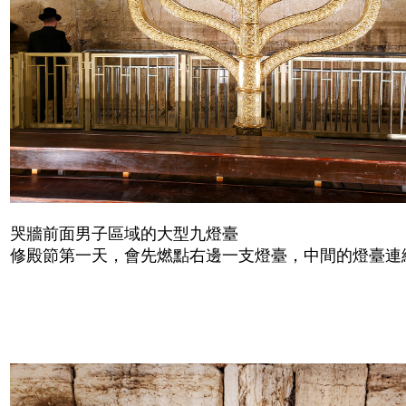
哭牆前面男子區域的大型九燈臺
修殿節第一天，會先燃點右邊一支燈臺，中間的燈臺連