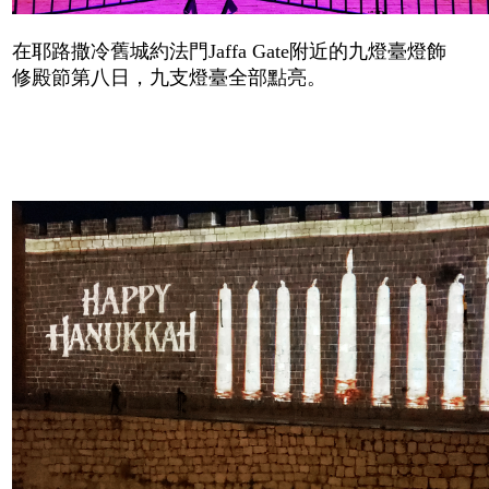
在耶路撒冷舊城約法門
Jaffa Gate
附近的九燈臺燈飾
修殿節第八日，九支燈臺全部點亮。