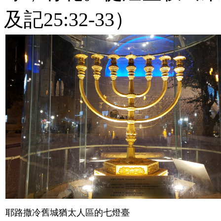
及記
25:32-33
）
耶路撒冷舊城猶太人區的七燈臺