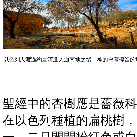
以色列人渡過約旦河進入迦南地之後，神的會幕停留的
聖經中的杏樹應是薔薇科
在以色列種植的扁桃樹，