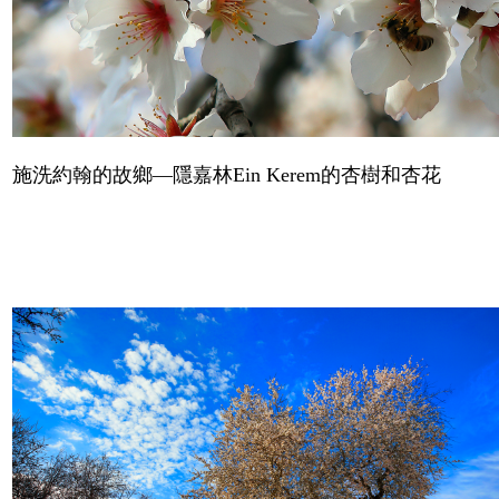
施洗約翰的故鄉—隱嘉林
Ein Kerem
的杏樹和杏花