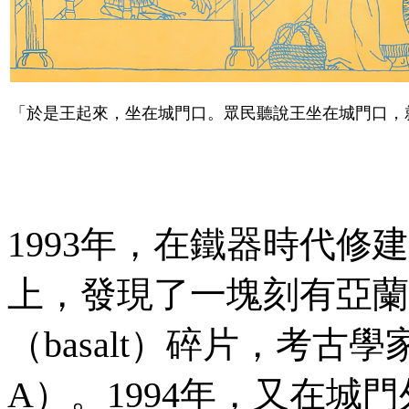
「於是王起來，坐在城門口。眾民聽說王坐在城門口，
1993
年，在鐵器時代修建
上，發現了一塊刻有亞蘭
（
basalt
）碎片，考古學
A）
。
1994
年，又在城門