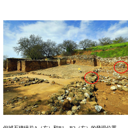
但城石碑碎片
A
（左）和
B1
、
B2
（右）的發現位置