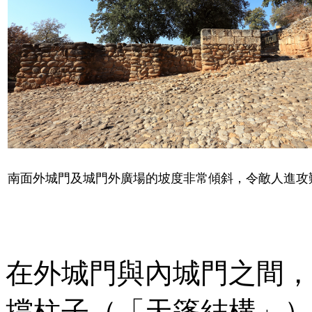
南面外城門及城門外廣場的坡度非常傾斜，令敵人進攻
在外城門與內城門之間，
撐柱子（「天篷結構」）