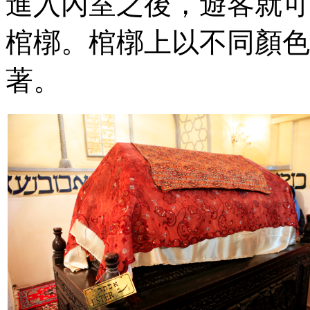
進入內室之後，遊客就可
棺槨。棺槨上以不同顏色
著。