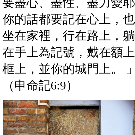
要盡心、盡性、盡力愛耶
你的話都要記在心上，也
坐在家裡，行在路上，躺
在手上為記號，戴在額上
框上，並你的城門上。 
（申命記
6:9
）