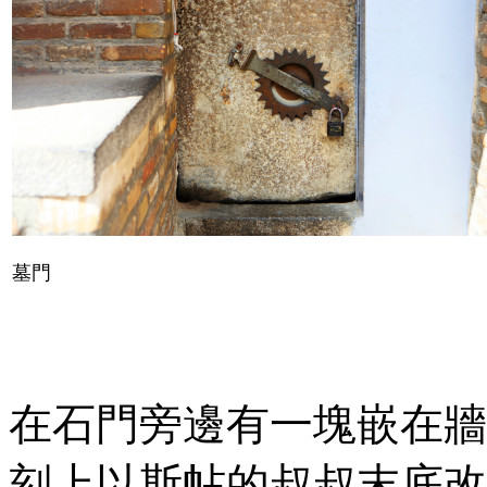
墓門
在石門旁邊有一塊嵌在牆
刻上以斯帖的叔叔末底改