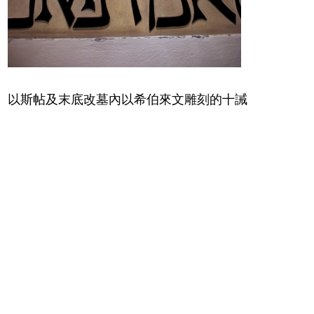
以斯帖及末底改墓內以希伯來文雕刻的十誡