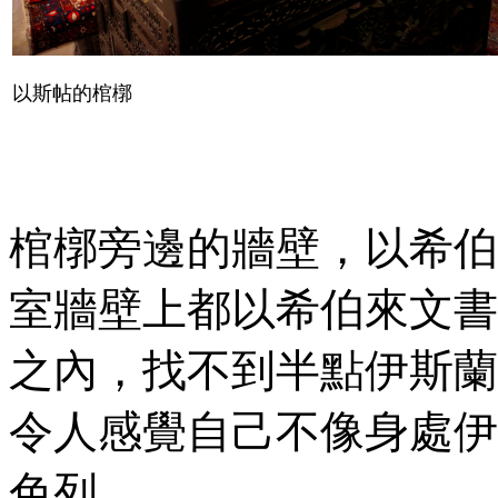
以斯帖的棺槨
棺槨旁邊的牆壁，以希伯
室牆壁上都以希伯來文書
之內，找不到半點伊斯蘭
令人感覺自己不像身處伊
色列。