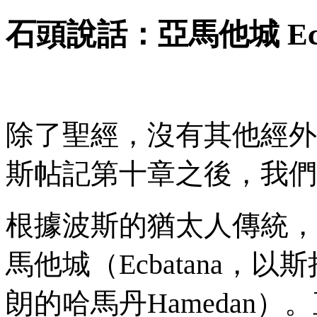
石頭說話：亞馬他城
Ec
除了聖經，沒有其他經外
斯帖記第十章之後，我們
根據波斯的猶太人傳統，
馬他城（
Ecbatana
，以斯
朗的哈馬丹
Hamedan
）。