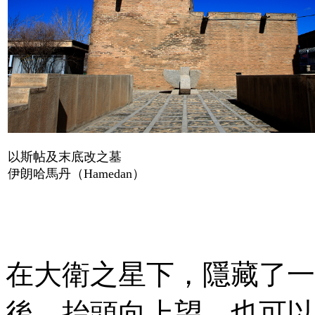
以斯帖及末底改之墓
伊朗哈馬丹（
Hamedan
）
在大衛之星下，隱藏了一
後，抬頭向上望，也可以