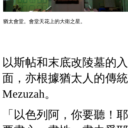
猶太會堂。會堂天花上的大衛之星。
以斯帖和末底改陵墓的入
面，亦根據猶太人的傳統
Mezuzah
。
「以色列阿，你要聽！耶