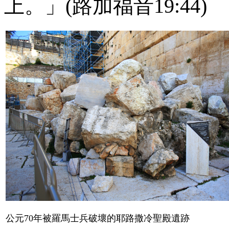
上。」(路加福音
19:44
)
公元
70
年被羅馬士兵破壞的耶路撒冷聖殿遺跡