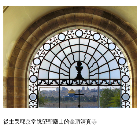
從主哭耶京堂眺望聖殿山的金頂清真寺