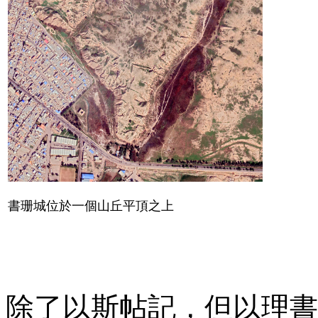
書珊城位於一個山丘平頂之上
除了以斯帖記，但以理書