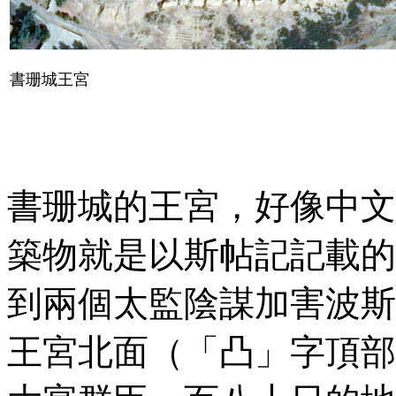
書珊城王宮
書珊城的王宮，好像中文
築物就是以斯帖記記載的
到兩個太監陰謀加害波斯
王宮北面（「凸」字頂部