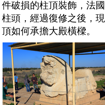
件破損的柱頂裝飾，法國
柱頭，經過復修之後，現
頂如何承擔大殿橫樑。