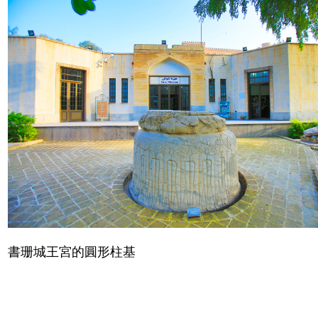
書珊城王宮的圓形柱基