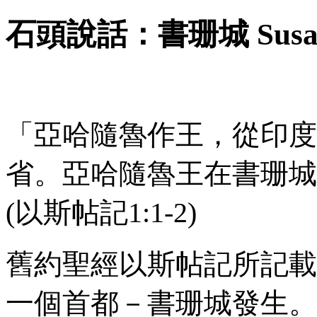
石頭說話：
書珊城
Sus
「亞哈隨魯作王，從印度
省。亞哈隨魯王在書珊城
(以斯帖記
1:1-2
)
舊約聖經以斯帖記所記載
一個首都－書珊城發生。