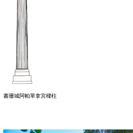
書珊城阿帕單拿宮樑柱