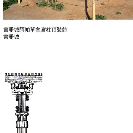
書珊城阿帕單拿宮柱頂裝飾
書珊城