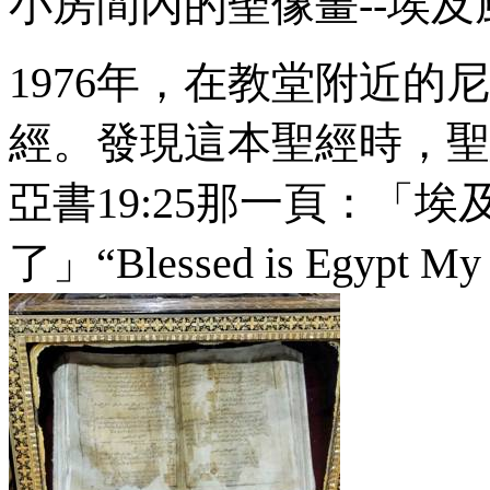
小房間內的聖像畫--埃
1976
年，在教堂附近的尼
經。發現這本聖經時，聖
亞書
19:25
那一頁：「埃
了」
“Blessed is Egypt My