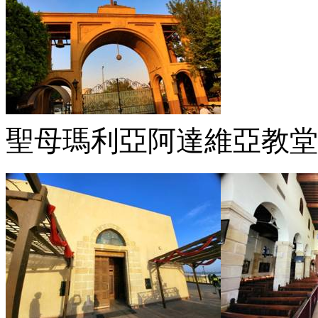
聖母瑪利亞阿達維