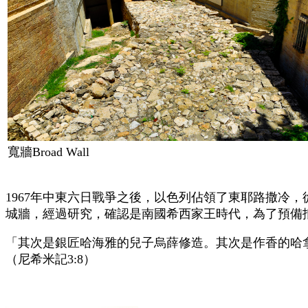
寬牆
Broad Wall
1967
年中東六日戰爭之後，以色列佔領了東耶路撒冷，
城牆，經過研究，確認是南國希西家王時代，為了預備
「其次是銀匠哈海雅的兒子烏薛修造。其次是作香的哈
（尼希米記
3:8
）