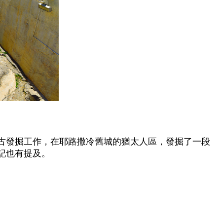
古發掘工作，在耶路撒冷舊城的猶太人區，發掘了一段
記也有提及。