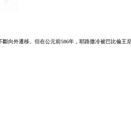
不斷向外遷移。但在公元前
586
年，耶路撒冷被巴比倫王