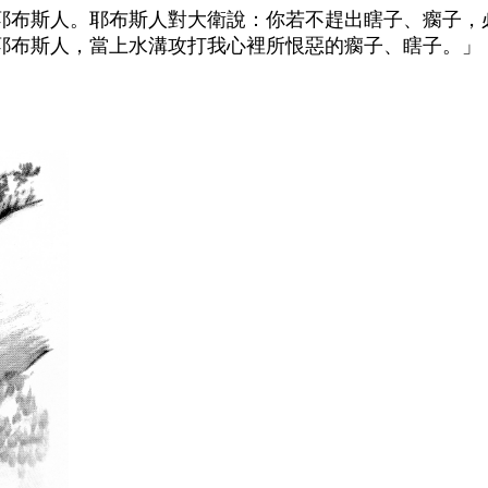
耶布斯人。耶布斯人對大衛說：你若不趕出瞎子、瘸子，
耶布斯人，當上水溝攻打我心裡所恨惡的瘸子、瞎子。」