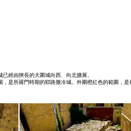
城已經由狹長的大圍城向西、向北擴展。
圍，是所羅門時期的耶路撒冷城。外圍橙紅色的範圍，是希