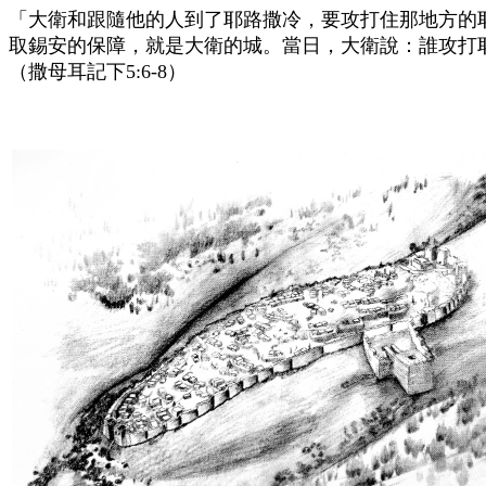
「大衛和跟隨他的人到了耶路撒冷，要攻打住那地方的
取錫安的保障，就是大衛的城。當日，大衛說：誰攻打
（撒母耳記下
5:6-8
）