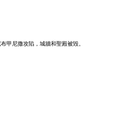
尼布甲尼撒攻陷，城牆和聖殿被毀。