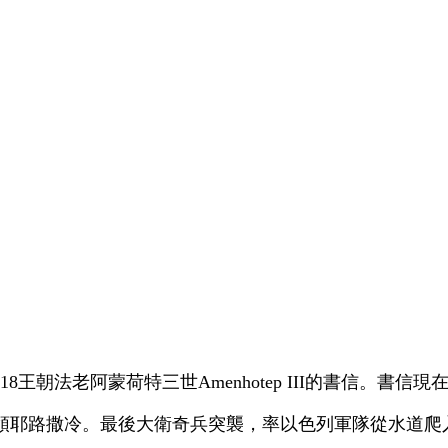
18王朝法老阿蒙荷特三世
Amenhotep III
的書信。書信現
領耶路撒冷。最後大衛奇兵突襲，率以色列軍隊從水道爬