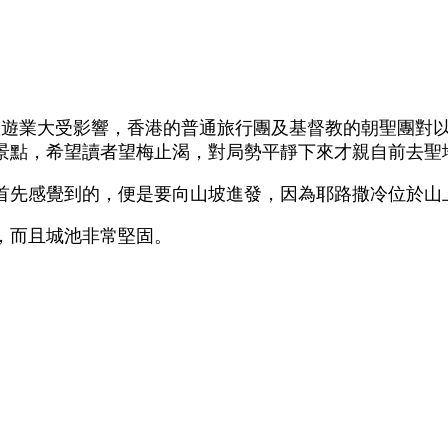
旅遊業大受影響，香港的普通旅行團及基督教的朝聖團對
景點，希望讀者望梅止渴，對局勢平靜下來才親自前去聖
首先感覺到的，便是要向山坡進發，因為耶路撒冷位於山
，而且城池非常堅固。