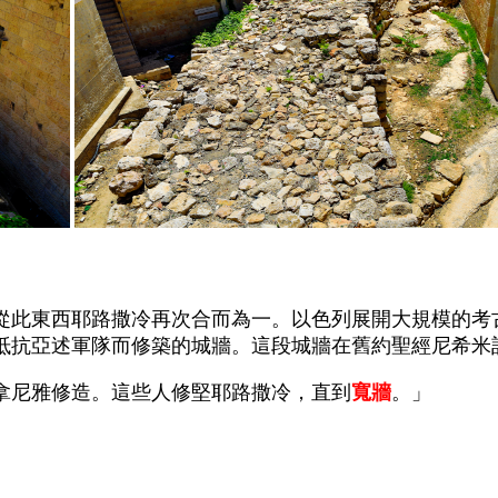
從此東西耶路撒冷再次合而為一。以色列展開大規模的考
抵抗亞述軍隊而修築的城牆。這段城牆在舊約聖經尼希米
拿尼雅修造。這些人修堅耶路撒冷，直到
寬牆
。」