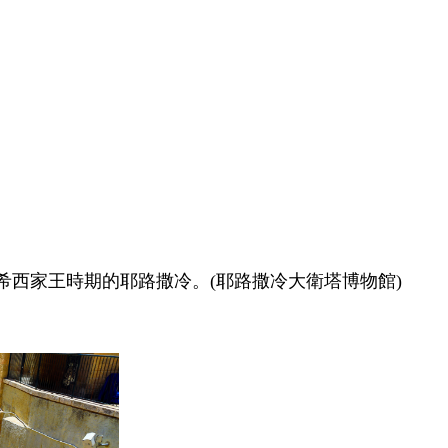
西家王時期的耶路撒冷。(耶路撒冷大衛塔博物館)