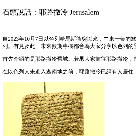
石頭說話：耶路撒冷 J
erusalem
自
2023
年
10
月
7
日以色列哈馬斯衝突以來，中東一帶的
列。有見及此，未來數期專欄都會為大家分享以色列的
首先介紹的是耶路撒冷舊城。若果大家前往耶路撒冷，
在以色列人未進入迦南地之前，耶路撒冷已經有人居住