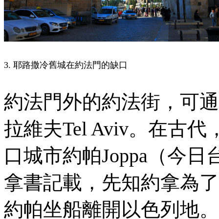
3. 耶路撒冷舊城在約法門的缺口
約法門外的約法街，可通
拉維夫
Tel Aviv
。在古代
口城市約帕Jo
ppa（
今日
拿書記載，先知約拿為了
約帕坐船離開以色列地。