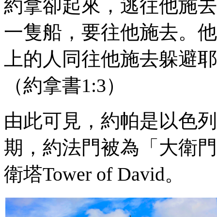
約拿卻起來，逃往他施去
一隻船，要往他施去。他
上的人同往他施去躲避耶
（約拿書
1:3
）
由此可見，約帕是以色列
期，約法門被為「大衛門
衛塔Towe
r of David。